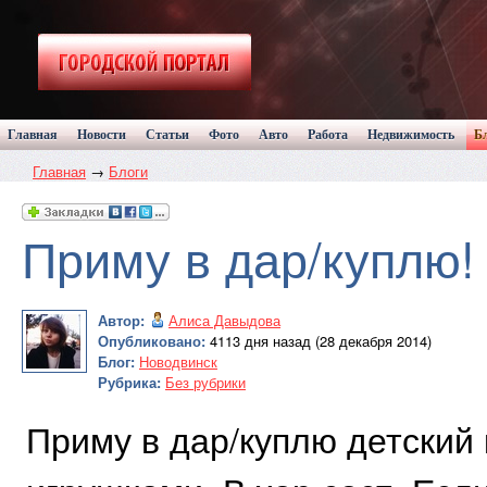
Главная
Новости
Статьи
Фото
Авто
Работа
Недвижимость
Б
Главная
→
Блоги
Приму в дар/куплю!
Автор:
Алиса Давыдова
Опубликовано:
4113 дня назад (28 декабря 2014)
Блог:
Новодвинск
Рубрика:
Без рубрики
Приму в дар/куплю детский